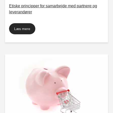
Etiske principper for samarbejde med partnere og
leverandører
Læs mere